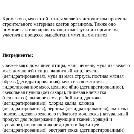
Кроме того, мясо этой птицы является источником протеина,
строительного материала клеток организма. Также оно
помогает активизировать защитные функции организма,
участвуя в процессе выработки иммунных антител.
Ингредиенты:
Свежее мясо домашней птицы, маис, ячмень, мука из свежего
мяса домашней птицы, животный жир, печень
(дегидратированная), мука из мяса страуса, постная мясная
обрезь (дегидратированная), мука из свежего мяса,
гидролизованное мясо, цельное яйцо (дегидратированное),
свекольная пульпа (без сахара), пищевая клетчатка
(целлюлоза), льняное семя, рыбий жир, дрожжи
(дегидратированные), хлорид калия, клюква
(дегидратированная), черника (дегидратированная), экстракт
новозеландского зеленого губчатого моллюска (натуральный
продукт для поддержания функции тканей, хрящей и
суставов), порошок цикория, цветки бархатцев
(дегидратированные), экстракт юкки (дегидратированный).