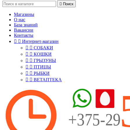

Поиск
Магазины
О нас
База знаний
Вакансии
Контакты


Интернет-магазин


СОБАКИ


КОШКИ


ГРЫЗУНЫ


ПТИЦЫ


РЫБКИ


ВЕТАПТЕКА