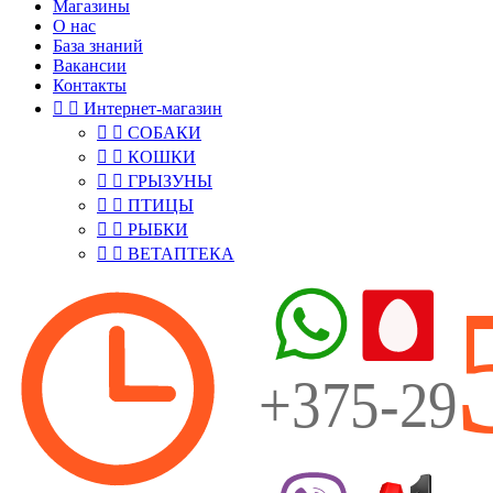
Магазины
О нас
База знаний
Вакансии
Контакты


Интернет-магазин


СОБАКИ


КОШКИ


ГРЫЗУНЫ


ПТИЦЫ


РЫБКИ


ВЕТАПТЕКА