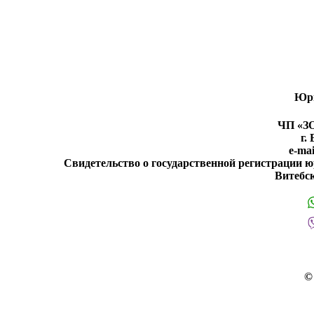
Юри
ЧП «ЗО
г.
e-ma
Свидетельство о государственной регистрации 
Витебск
©