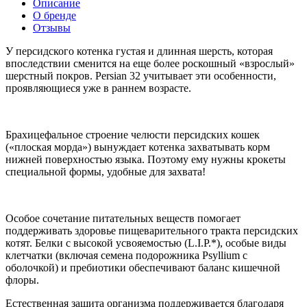
Описание
О бренде
Отзывы
У персидского котенка густая и длинная шерсть, которая
впоследствии сменится на еще более роскошный «взрослый»
шерстный покров. Persian 32 учитывает эти особенности,
проявляющиеся уже в раннем возрасте.
Брахицефальное строение челюсти персидских кошек
(«плоская морда») вынуждает котенка захватывать корм
нижней поверхностью языка. Поэтому ему нужны крокеты
специальной формы, удобные для захвата!
Особое сочетание питательных веществ помогает
поддерживать здоровье пищеварительного тракта персидских
котят. Белки с высокой усвояемостью (L.I.P.*), особые виды
клетчатки (включая семена подорожника Psyllium с
оболочкой) и пребиотики обеспечивают баланс кишечной
флоры.
Естественная защита организма поддерживается благодаря