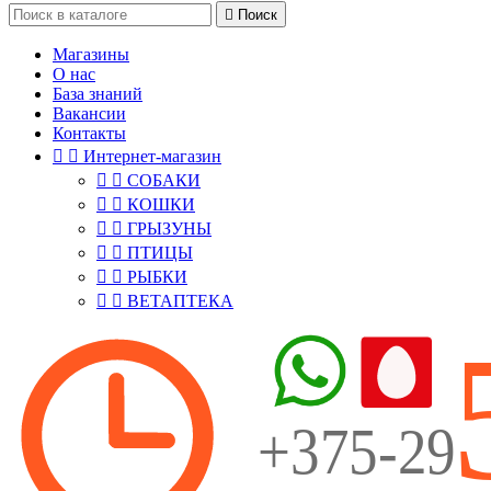

Поиск
Магазины
О нас
База знаний
Вакансии
Контакты


Интернет-магазин


СОБАКИ


КОШКИ


ГРЫЗУНЫ


ПТИЦЫ


РЫБКИ


ВЕТАПТЕКА