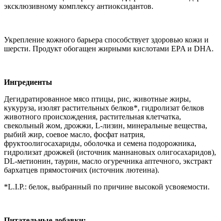
эксклюзивному комплексу антиоксидантов.
Укрепление кожного барьера способствует здоровью кожи и
шерсти. Продукт обогащен жирными кислотами EPA и DHA.
Ингредиенты
Дегидратированное мясо птицы, рис, животные жиры,
кукуруза, изолят растительных белков*, гидролизат белков
животного происхождения, растительная клетчатка,
свекольный жом, дрожжи, L-лизин, минеральные вещества,
рыбий жир, соевое масло, фосфат натрия,
фруктоолигосахариды, оболочка и семена подорожника,
гидролизат дрожжей (источник мaннановых олигосахаридов),
DL-метионин, таурин, масло огуречника аптечного, экстракт
бархатцев прямостоячих (источник лютеина).
*L.I.P.: белок, выбранный по причине высокой усвояемости.
Питательные добавки: