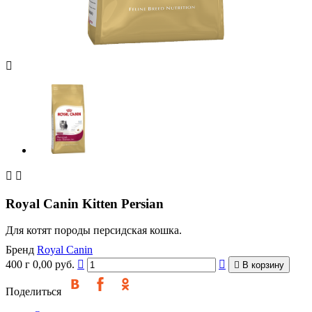



Royal Canin Kitten Persian
Для котят породы персидская кошка.
Бренд
Royal Canin
400 г
0,00 руб.



В корзину
Поделиться