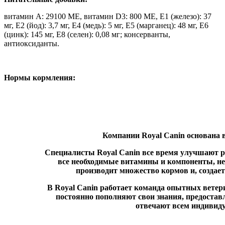
витамин A: 29100 МЕ, витамин D3: 800 МЕ, E1 (железо): 37
мг, E2 (йод): 3,7 мг, E4 (медь): 5 мг, E5 (марганец): 48 мг, E6
(цинк): 145 мг, E8 (селен): 0,08 мг; консерванты,
антиоксиданты.
Нормы кормления:
Компании
Royal Canin
основана 
Специалисты Royal Canin все время улучшают ре
все необходимые витамины и компоненты, не
производит множество кормов и, создае
В Royal Canin работает команда опытных ветер
постоянно пополняют свои знания, предоста
отвечают всем индивид