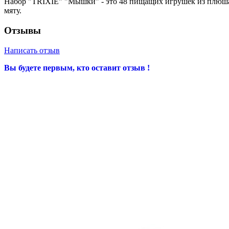
Набор "TRIXIE" "Мышки" - это 48 пищащих игрушек из плюша, 
мяту.
Отзывы
Написать отзыв
Вы будете первым, кто оставит отзыв !