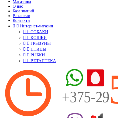
Магазины
О нас
База знаний
Вакансии
Контакты


Интернет-магазин


СОБАКИ


КОШКИ


ГРЫЗУНЫ


ПТИЦЫ


РЫБКИ


ВЕТАПТЕКА