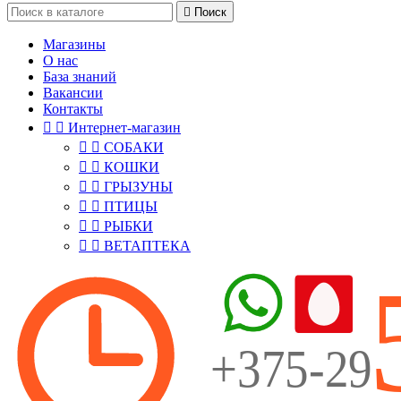

Поиск
Магазины
О нас
База знаний
Вакансии
Контакты


Интернет-магазин


СОБАКИ


КОШКИ


ГРЫЗУНЫ


ПТИЦЫ


РЫБКИ


ВЕТАПТЕКА