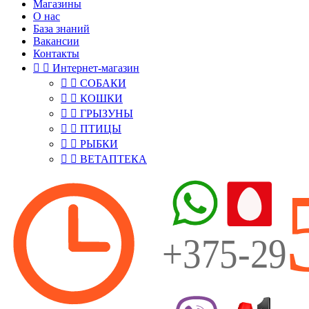
Магазины
О нас
База знаний
Вакансии
Контакты


Интернет-магазин


СОБАКИ


КОШКИ


ГРЫЗУНЫ


ПТИЦЫ


РЫБКИ


ВЕТАПТЕКА