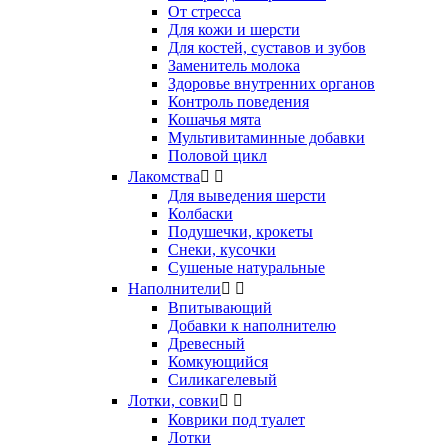
От стресса
Для кожи и шерсти
Для костей, суставов и зубов
Заменитель молока
Здоровье внутренних органов
Контроль поведения
Кошачья мята
Мультивитаминные добавки
Половой цикл
Лакомства


Для выведения шерсти
Колбаски
Подушечки, крокеты
Снеки, кусочки
Сушеные натуральные
Наполнители


Впитывающий
Добавки к наполнителю
Древесный
Комкующийся
Силикагелевый
Лотки, совки


Коврики под туалет
Лотки