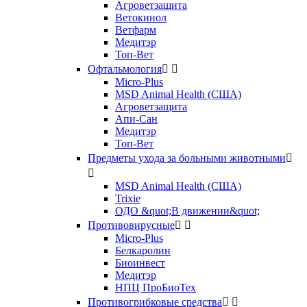
Агроветзащита
Ветокинол
Ветфарм
Медитэр
Топ-Вет
Офтальмология


Micro-Plus
MSD Animal Health (США)
Агроветзащита
Апи-Сан
Медитэр
Топ-Вет
Предметы ухода за больными животными


MSD Animal Health (США)
Trixie
ОДО &quot;В движении&quot;
Противовирусные


Micro-Plus
Белкаролин
Биоинвест
Медитэр
НПЦ ПроБиоТех
Противогрибковые средства

