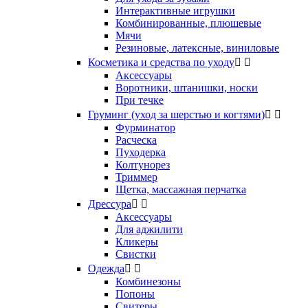
Интерактивные игрушки
Комбинированные, плюшевые
Мячи
Резиновые, латексные, виниловые
Косметика и средства по уходу


Аксессуары
Воротники, штанишки, носки
При течке
Груминг (уход за шерстью и когтями)


Фурминатор
Расческа
Пуходерка
Колтунорез
Триммер
Щетка, массажная перчатка
Дрессура


Аксессуары
Для аджилити
Кликеры
Свистки
Одежда


Комбинезоны
Попоны
Свитеры