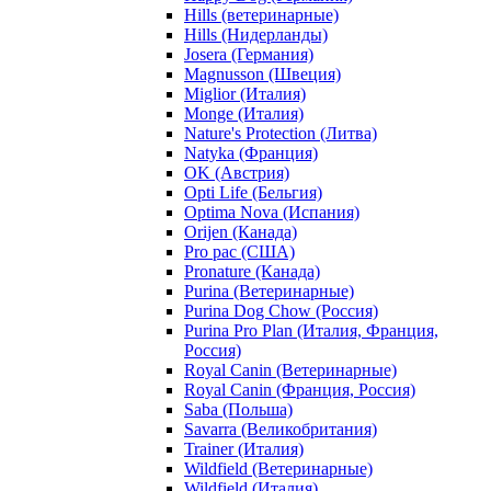
Hills (ветеринарные)
Hills (Нидерланды)
Josera (Германия)
Magnusson (Швеция)
Miglior (Италия)
Monge (Италия)
Nature's Protection (Литва)
Natyka (Франция)
OK (Австрия)
Opti Life (Бельгия)
Optima Nova (Испания)
Orijen (Канада)
Pro pac (США)
Pronature (Канада)
Purina (Ветеринарные)
Purina Dog Chow (Россия)
Purina Pro Plan (Италия, Франция,
Россия)
Royal Canin (Ветеринарные)
Royal Canin (Франция, Россия)
Saba (Польша)
Savarra (Великобритания)
Trainer (Италия)
Wildfield (Ветеринарные)
Wildfield (Италия)