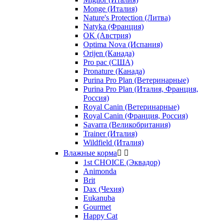
Monge (Италия)
Nature's Protection (Литва)
Natyka (Франция)
OK (Австрия)
Optima Nova (Испания)
Orijen (Канада)
Pro pac (США)
Pronature (Канада)
Purina Pro Plan (Ветеринарные)
Purina Pro Plan (Италия, Франция,
Россия)
Royal Canin (Ветеринарные)
Royal Canin (Франция, Россия)
Savarra (Великобритания)
Trainer (Италия)
Wildfield (Италия)
Влажные корма


1st CHOICE (Эквадор)
Animonda
Brit
Dax (Чехия)
Eukanuba
Gourmet
Happy Cat