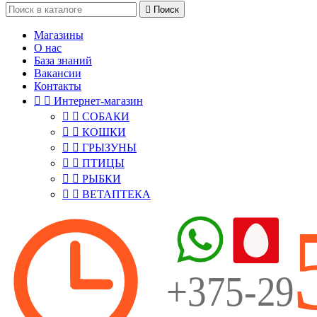

Поиск
Магазины
О нас
База знаний
Вакансии
Контакты


Интернет-магазин


СОБАКИ


КОШКИ


ГРЫЗУНЫ


ПТИЦЫ


РЫБКИ


ВЕТАПТЕКА