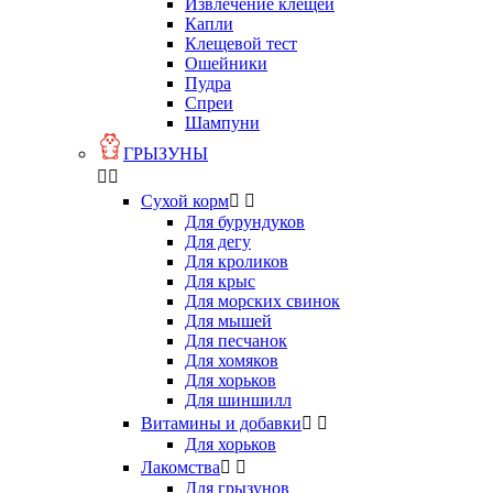
Извлечение клещей
Капли
Клещевой тест
Ошейники
Пудра
Спреи
Шампуни
ГРЫЗУНЫ


Сухой корм


Для бурундуков
Для дегу
Для кроликов
Для крыс
Для морских свинок
Для мышей
Для песчанок
Для хомяков
Для хорьков
Для шиншилл
Витамины и добавки


Для хорьков
Лакомства


Для грызунов