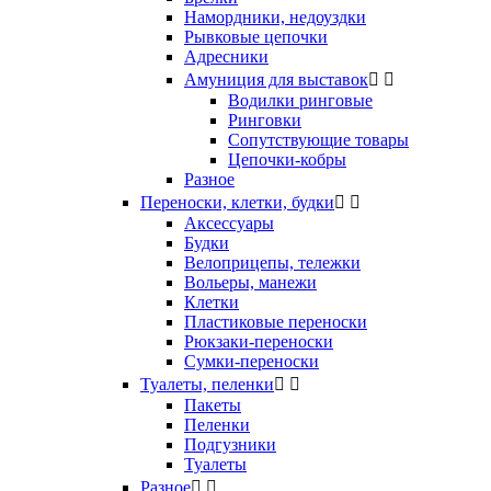
Намордники, недоуздки
Рывковые цепочки
Адресники
Амуниция для выставок


Водилки ринговые
Ринговки
Сопутствующие товары
Цепочки-кобры
Разное
Переноски, клетки, будки


Аксессуары
Будки
Велоприцепы, тележки
Вольеры, манежи
Клетки
Пластиковые переноски
Рюкзаки-переноски
Сумки-переноски
Туалеты, пеленки


Пакеты
Пеленки
Подгузники
Туалеты
Разное

