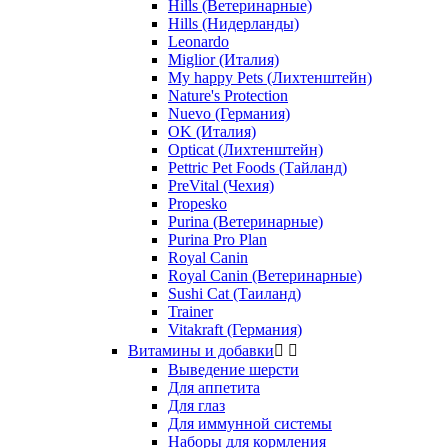
Hills (Ветеринарные)
Hills (Нидерланды)
Leonardo
Miglior (Италия)
My happy Pets (Лихтенштейн)
Nature's Protection
Nuevo (Германия)
OK (Италия)
Opticat (Лихтенштейн)
Pettric Pet Foods (Тайланд)
PreVital (Чехия)
Propesko
Purina (Ветеринарные)
Purina Pro Plan
Royal Canin
Royal Canin (Ветеринарные)
Sushi Cat (Таиланд)
Trainer
Vitakraft (Германия)
Витамины и добавки


Выведение шерсти
Для аппетита
Для глаз
Для иммунной системы
Наборы для кормления