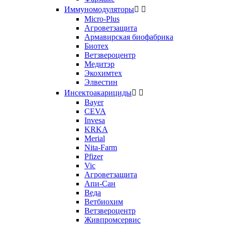
Иммуномодуляторы


Micro-Plus
Агроветзащита
Армавирская биофабрика
Биотех
Ветзвероцентр
Медитэр
Экохимтех
Элвестин
Инсектоакарициды


Bayer
CEVA
Invesa
KRKA
Merial
Nita-Farm
Pfizer
Vic
Агроветзащита
Апи-Сан
Веда
Ветбиохим
Ветзвероцентр
Живпромсервис