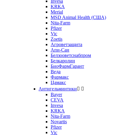
Invesa
KRKA
Merial
MSD Animal Health (США)
Nita-Farm
Pfizer
Vic
Zoetis
Агроветзащита
Апи-Сан
Белзооветснабпром
Белкаролин
БиоФармГарант
Веда
Фармакс
Цамакс
Антигельминтики


Bayer
CEVA
Invesa
KRKA
Nita-Farm
Novartis
Pfizer
Vic