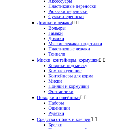
Аксессуары
Пластиковые переноски
Рюкзаки-переноски
Сумки-переноски
Домики и лежаки


Вольеры
Гамаки
Домики
Мягкие лежаки, подстилки
Пластиковые лежаки
Тоннели
Миски, контейнеры, кормушки


Коврики под миску
Комплектующие
Контейнеры для корма
Миски
Поилки и кормушки
Фонтанчики
Поводки и ошейники


Наборы
Ошейники
Рулетки
Средства от блох и клещей


Брелки