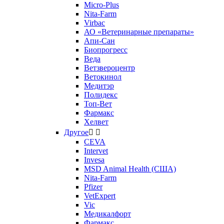
Micro-Plus
Nita-Farm
Virbac
АО «Ветеринарные препараты»
Апи-Сан
Биопрогресс
Веда
Ветзвероцентр
Ветокинол
Медитэр
Полидекс
Топ-Вет
Фармакс
Хелвет
Другое


CEVA
Intervet
Invesa
MSD Animal Health (США)
Nita-Farm
Pfizer
VetExpert
Vic
Медикалфорт
Фармакс