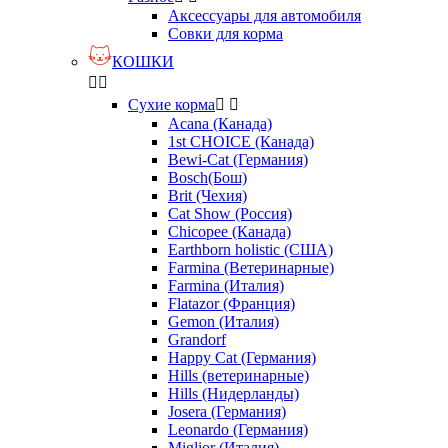
Аксессуары для автомобиля
Совки для корма
КОШКИ


Сухие корма


Acana (Канада)
1st CHOICE (Канада)
Bewi-Cat (Германия)
Bosch(Бош)
Brit (Чехия)
Cat Show (Россия)
Chicopee (Канада)
Earthborn holistic (США)
Farmina (Ветеринарные)
Farmina (Италия)
Flatazor (Франция)
Gemon (Италия)
Grandorf
Happy Cat (Германия)
Hills (ветеринарные)
Hills (Нидерланды)
Josera (Германия)
Leonardo (Германия)
Miglior (Италия)