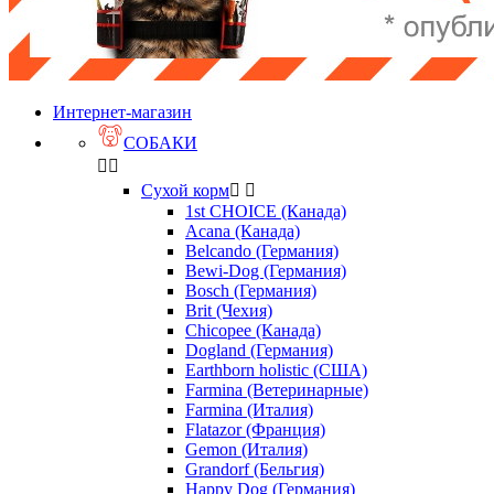
Интернет-магазин
СОБАКИ


Сухой корм


1st CHOICE (Канада)
Acana (Канада)
Belcando (Германия)
Bewi-Dog (Германия)
Bosch (Германия)
Brit (Чехия)
Chicopee (Канада)
Dogland (Германия)
Earthborn holistic (США)
Farmina (Ветеринарные)
Farmina (Италия)
Flatazor (Франция)
Gemon (Италия)
Grandorf (Бельгия)
Happy Dog (Германия)