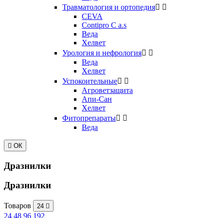
Травматология и ортопедия


CEVA
Contipro C a.s
Веда
Хелвет
Урология и нефрология


Веда
Хелвет
Успокоительные


Агроветзащита
Апи-Сан
Хелвет
Фитопрепараты


Веда

ОК
Дразнилки
Дразнилки
Товаров
24

24
48
96
192