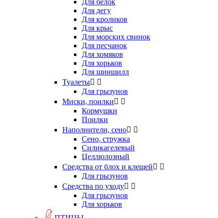
Для белок
Для дегу
Для кроликов
Для крыс
Для морских свинок
Для песчанок
Для хомяков
Для хорьков
Для шиншилл
Туалеты


Для грызунов
Миски, поилки


Кормушки
Поилки
Наполнители, сено


Сено, стружка
Силикагелевый
Целлюлозный
Средства от блох и клещей


Для грызунов
Средства по уходу


Для грызунов
Для хорьков
ПТИЦЫ