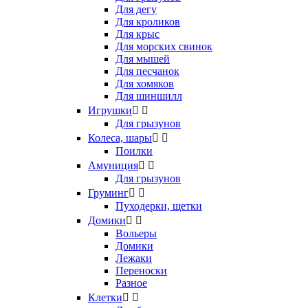
Для дегу
Для кроликов
Для крыс
Для морских свинок
Для мышей
Для песчанок
Для хомяков
Для шиншилл
Игрушки


Для грызунов
Колеса, шары


Поилки
Амуниция


Для грызунов
Груминг


Пуходерки, щетки
Домики


Вольеры
Домики
Лежаки
Переноски
Разное
Клетки

