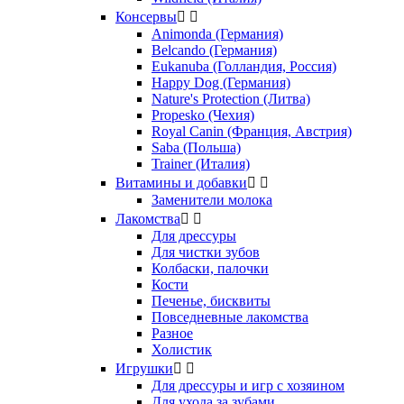
Консервы


Animonda (Германия)
Belcando (Германия)
Eukanuba (Голландия, Россия)
Happy Dog (Германия)
Nature's Protection (Литва)
Propesko (Чехия)
Royal Canin (Франция, Австрия)
Saba (Польша)
Trainer (Италия)
Витамины и добавки


Заменители молока
Лакомства


Для дрессуры
Для чистки зубов
Колбаски, палочки
Кости
Печенье, бисквиты
Повседневные лакомства
Разное
Холистик
Игрушки


Для дрессуры и игр с хозяином
Для ухода за зубами