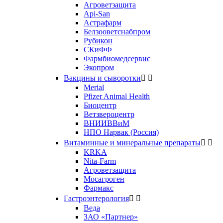
Агроветзащита
Api-San
Астрафарм
Белзооветснабпром
Рубикон
СКиФФ
Фармбиомедсервис
Экопром
Вакцины и сыворотки


Merial
Pfizer Animal Health
Биоцентр
Ветзвероцентр
ВНИИВВиМ
НПО Нарвак (Россия)
Витаминные и минеральные препараты


KRKA
Nita-Farm
Агроветзащита
Мосагроген
Фармакс
Гастроэнтерология


Веда
ЗАО «Партнер»