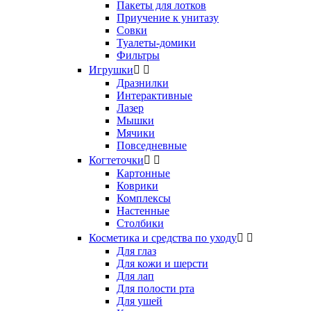
Пакеты для лотков
Приучение к унитазу
Совки
Туалеты-домики
Фильтры
Игрушки


Дразнилки
Интерактивные
Лазер
Мышки
Мячики
Повседневные
Когтеточки


Картонные
Коврики
Комплексы
Настенные
Столбики
Косметика и средства по уходу


Для глаз
Для кожи и шерсти
Для лап
Для полости рта
Для ушей