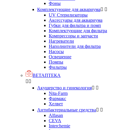
Фоны
Комплектующие для аквариума


UV Стерилизаторы
Аксессуары для аквариума
Губки для фильтра и помп
Комплектующие для фильтра
Компрессоры и запчасти
Нагреватели
Наполнители для фильтра
Насосы
Освещение
Помпы
Фильтры
ВЕТАПТЕКА


Акушерство и гинекология


Nita-Farm
Фармакс
Хелвет
Антибактериальные средства


Alfasan
CEVA
Interchemіe