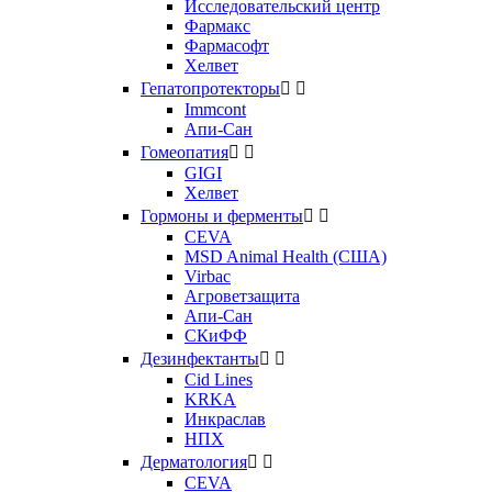
Исследовательский центр
Фармакс
Фармасофт
Хелвет
Гепатопротекторы


Immcont
Апи-Сан
Гомеопатия


GIGI
Хелвет
Гормоны и ферменты


CEVA
MSD Animal Health (США)
Virbac
Агроветзащита
Апи-Сан
СКиФФ
Дезинфектанты


Cid Lines
KRKA
Инкраслав
НПХ
Дерматология


CEVA