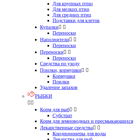
Для крупных птиц
Для мелких птиц
Для средних птиц
Подставки для клеток
Купалки


Переноски
Наполнители


Переноски
Переноски


Переноски
Средства по уходу
Поилки, кормушки


Кормушки
Поилки
Удаление запахов
РЫБКИ


Корм для рыб


Субстрат
Корм для земноводных и пресмыкающихся
Лекарственные средства


Кондиционеры для воды
Лекарства для рыб