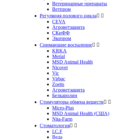
Ветеринарные препараты
Ветпром
Регуляция полового цикла


CEVA
Агроветзащита
СКиФФ
Экопром
Снимающие воспаление


KRKA
Merial
MSD Animal Health
Nicovet
Vic
Virbac
Zoetis
Агроветзащита
Белкаролин
Стимуляторы обмена веществ


Micro-Plus
MSD Animal Health (США)
Nita-Farm
Стоматология


I.C.F
Веда