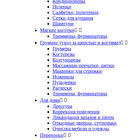
Кондиционеры
Пеленки
Салфетки, полотенца
Сетки для купания
Шампуни
Мягкие коготки


Триммеры, фурминаторы
Груминг (уход за шерстью и когтями)


Грумеры
Когтерезы
Колтунорезы
Массажные перчатки, щетки
Машинки для стрижки
Ножницы
Пуходерки
Расчески
Триммеры, фурминаторы
Для дома


Дрессура
Коррекция поведения
Ликвидация запахов и пятен
Откидные дверцы, ступеньки
Очистка мебели и одежды
Переноски

