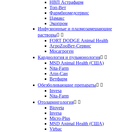
НВП Астрафарм
Топ-Вет
Фармбиомедсервис
Цамакс
Экопром
Инфузионные и плазмозамещающие
растворы


FORT DODGE Animal Health
АгроZooВет-Сервис
Мосагроген
Кардиология и пульмонология


MSD Animal Health (США)
Nita-Farm
Апи-Сан
Ветфарм
Обезболивающие препараты


Invesa
Nita-Farm
Отоларингология


Bioveta
Invesa
Micro-Plus
MSD Animal Health (США)
Virbac