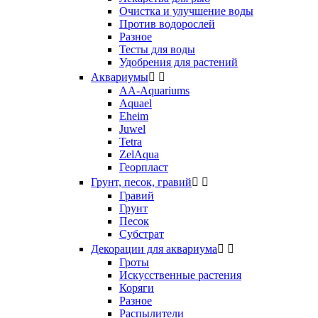
Очистка и улучшение воды
Против водорослей
Разное
Тесты для воды
Удобрения для растений
Аквариумы


AA-Aquariums
Aquael
Eheim
Juwel
Tetra
ZelAqua
Георпласт
Грунт, песок, гравий


Гравий
Грунт
Песок
Субстрат
Декорации для аквариума


Гроты
Искусственные растения
Коряги
Разное
Распылители