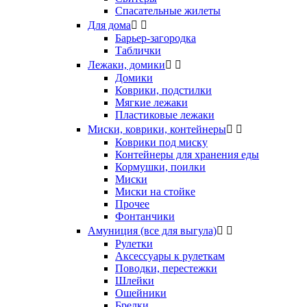
Спасательные жилеты
Для дома


Барьер-загородка
Таблички
Лежаки, домики


Домики
Коврики, подстилки
Мягкие лежаки
Пластиковые лежаки
Миски, коврики, контейнеры


Коврики под миску
Контейнеры для хранения еды
Кормушки, поилки
Миски
Миски на стойке
Прочее
Фонтанчики
Амуниция (все для выгула)


Рулетки
Аксессуары к рулеткам
Поводки, перестежки
Шлейки
Ошейники
Брелки