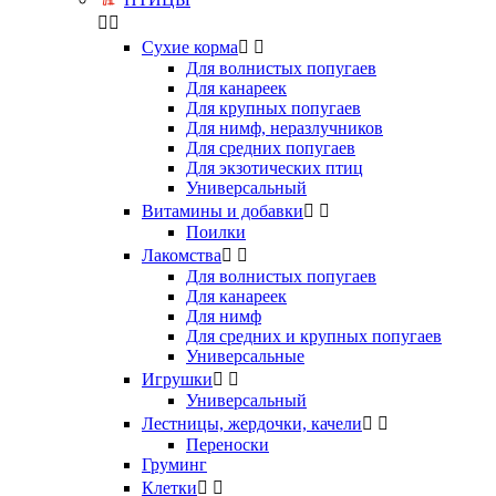


Сухие корма


Для волнистых попугаев
Для канареек
Для крупных попугаев
Для нимф, неразлучников
Для средних попугаев
Для экзотических птиц
Универсальный
Витамины и добавки


Поилки
Лакомства


Для волнистых попугаев
Для канареек
Для нимф
Для средних и крупных попугаев
Универсальные
Игрушки


Универсальный
Лестницы, жердочки, качели


Переноски
Груминг
Клетки

