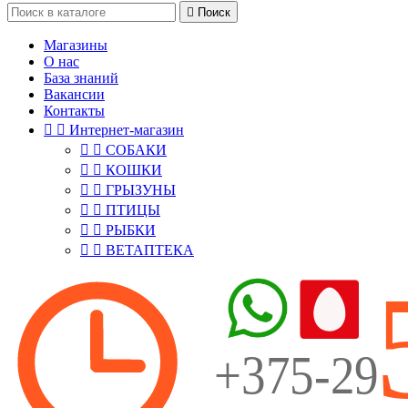

Поиск
Магазины
О нас
База знаний
Вакансии
Контакты


Интернет-магазин


СОБАКИ


КОШКИ


ГРЫЗУНЫ


ПТИЦЫ


РЫБКИ


ВЕТАПТЕКА