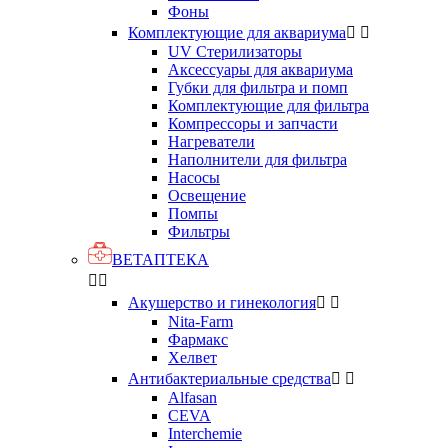
Фоны
Комплектующие для аквариума


UV Стерилизаторы
Аксессуары для аквариума
Губки для фильтра и помп
Комплектующие для фильтра
Компрессоры и запчасти
Нагреватели
Наполнители для фильтра
Насосы
Освещение
Помпы
Фильтры
ВЕТАПТЕКА


Акушерство и гинекология


Nita-Farm
Фармакс
Хелвет
Антибактериальные средства


Alfasan
CEVA
Interchemіe