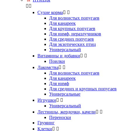


Сухие корма


Для волнистых попугаев
Для канареек
Для крупных попугаев
Для нимф, неразлучников
Для средних попугаев
Для экзотических птиц
Универсальный
Витамины и добавки


Поилки
Лакомства


Для волнистых попугаев
Для канареек
Для нимф
Для средних и крупных попугаев
Универсальные
Игрушки


Универсальный
Лестницы, жердочки, качели


Переноски
Груминг
Клетки

