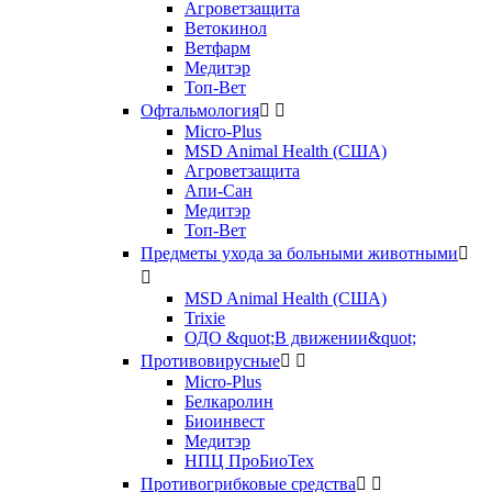
Агроветзащита
Ветокинол
Ветфарм
Медитэр
Топ-Вет
Офтальмология


Micro-Plus
MSD Animal Health (США)
Агроветзащита
Апи-Сан
Медитэр
Топ-Вет
Предметы ухода за больными животными


MSD Animal Health (США)
Trixie
ОДО &quot;В движении&quot;
Противовирусные


Micro-Plus
Белкаролин
Биоинвест
Медитэр
НПЦ ПроБиоТех
Противогрибковые средства

