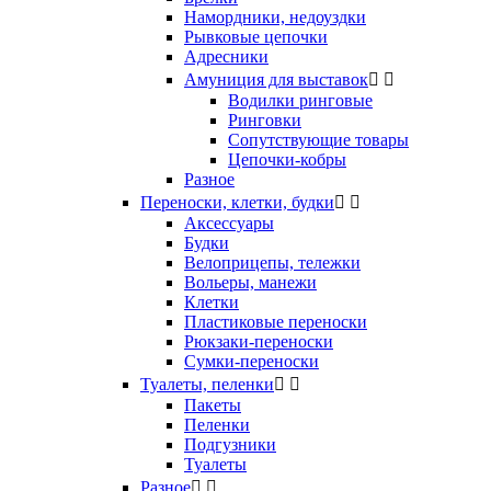
Намордники, недоуздки
Рывковые цепочки
Адресники
Амуниция для выставок


Водилки ринговые
Ринговки
Сопутствующие товары
Цепочки-кобры
Разное
Переноски, клетки, будки


Аксессуары
Будки
Велоприцепы, тележки
Вольеры, манежи
Клетки
Пластиковые переноски
Рюкзаки-переноски
Сумки-переноски
Туалеты, пеленки


Пакеты
Пеленки
Подгузники
Туалеты
Разное

