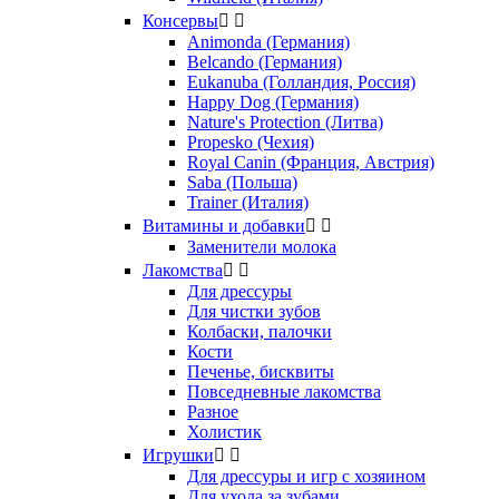
Консервы


Animonda (Германия)
Belcando (Германия)
Eukanuba (Голландия, Россия)
Happy Dog (Германия)
Nature's Protection (Литва)
Propesko (Чехия)
Royal Canin (Франция, Австрия)
Saba (Польша)
Trainer (Италия)
Витамины и добавки


Заменители молока
Лакомства


Для дрессуры
Для чистки зубов
Колбаски, палочки
Кости
Печенье, бисквиты
Повседневные лакомства
Разное
Холистик
Игрушки


Для дрессуры и игр с хозяином
Для ухода за зубами