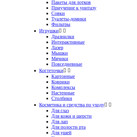
Пакеты для лотков
Приучение к унитазу
Совки
Туалеты-домики
Фильтры
Игрушки


Дразнилки
Интерактивные
Лазер
Мышки
Мячики
Повседневные
Когтеточки


Картонные
Коврики
Комплексы
Настенные
Столбики
Косметика и средства по уходу


Для глаз
Для кожи и шерсти
Для лап
Для полости рта
Для ушей