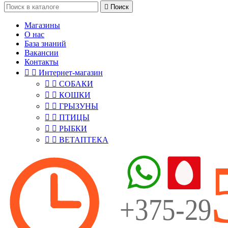

Поиск
Магазины
О нас
База знаний
Вакансии
Контакты


Интернет-магазин


СОБАКИ


КОШКИ


ГРЫЗУНЫ


ПТИЦЫ


РЫБКИ


ВЕТАПТЕКА