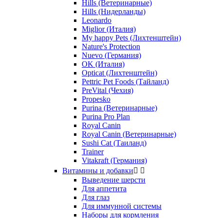
Hills (Ветеринарные)
Hills (Нидерланды)
Leonardo
Miglior (Италия)
My happy Pets (Лихтенштейн)
Nature's Protection
Nuevo (Германия)
OK (Италия)
Opticat (Лихтенштейн)
Pettric Pet Foods (Тайланд)
PreVital (Чехия)
Propesko
Purina (Ветеринарные)
Purina Pro Plan
Royal Canin
Royal Canin (Ветеринарные)
Sushi Cat (Таиланд)
Trainer
Vitakraft (Германия)
Витамины и добавки


Выведение шерсти
Для аппетита
Для глаз
Для иммунной системы
Наборы для кормления