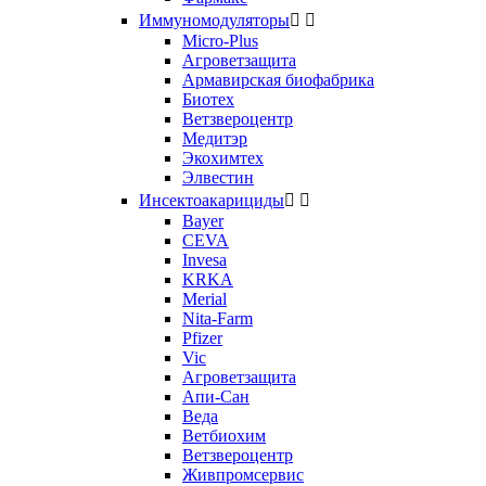
Иммуномодуляторы


Micro-Plus
Агроветзащита
Армавирская биофабрика
Биотех
Ветзвероцентр
Медитэр
Экохимтех
Элвестин
Инсектоакарициды


Bayer
CEVA
Invesa
KRKA
Merial
Nita-Farm
Pfizer
Vic
Агроветзащита
Апи-Сан
Веда
Ветбиохим
Ветзвероцентр
Живпромсервис