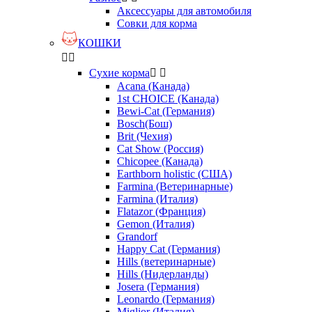
Аксессуары для автомобиля
Совки для корма
КОШКИ


Сухие корма


Acana (Канада)
1st CHOICE (Канада)
Bewi-Cat (Германия)
Bosch(Бош)
Brit (Чехия)
Cat Show (Россия)
Chicopee (Канада)
Earthborn holistic (США)
Farmina (Ветеринарные)
Farmina (Италия)
Flatazor (Франция)
Gemon (Италия)
Grandorf
Happy Cat (Германия)
Hills (ветеринарные)
Hills (Нидерланды)
Josera (Германия)
Leonardo (Германия)
Miglior (Италия)