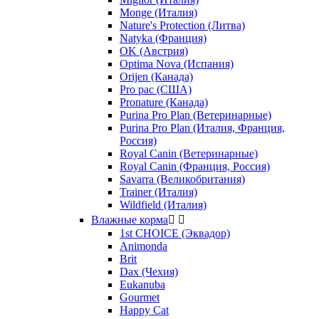
Monge (Италия)
Nature's Protection (Литва)
Natyka (Франция)
OK (Австрия)
Optima Nova (Испания)
Orijen (Канада)
Pro pac (США)
Pronature (Канада)
Purina Pro Plan (Ветеринарные)
Purina Pro Plan (Италия, Франция,
Россия)
Royal Canin (Ветеринарные)
Royal Canin (Франция, Россия)
Savarra (Великобритания)
Trainer (Италия)
Wildfield (Италия)
Влажные корма


1st CHOICE (Эквадор)
Animonda
Brit
Dax (Чехия)
Eukanuba
Gourmet
Happy Cat