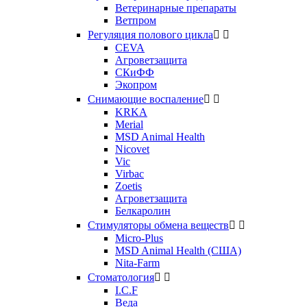
Ветеринарные препараты
Ветпром
Регуляция полового цикла


CEVA
Агроветзащита
СКиФФ
Экопром
Снимающие воспаление


KRKA
Merial
MSD Animal Health
Nicovet
Vic
Virbac
Zoetis
Агроветзащита
Белкаролин
Стимуляторы обмена веществ


Micro-Plus
MSD Animal Health (США)
Nita-Farm
Стоматология


I.C.F
Веда