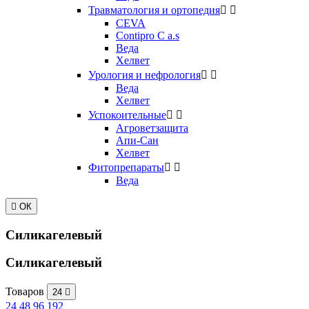
Травматология и ортопедия


CEVA
Contipro C a.s
Веда
Хелвет
Урология и нефрология


Веда
Хелвет
Успокоительные


Агроветзащита
Апи-Сан
Хелвет
Фитопрепараты


Веда

ОК
Силикагелевый
Силикагелевый
Товаров
24

24
48
96
192