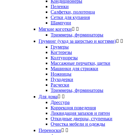
Кондиционеры
Пеленки
Салфетки, полотенца
Сетки для купания
Шампуни
Мягкие коготки


Триммеры, фурминаторы
Груминг (уход за шерстью и когтями)


Грумеры
Когтерезы
Колтунорезы
Массажные перчатки, щетки
Машинки для стрижки
Ножницы
Пуходерки
Расчески
Триммеры, фурминаторы
Для дома


Дрессура
Коррекция поведения
Ликвидация запахов и пятен
Откидные дверцы, ступеньки
Очистка мебели и одежды
Переноски

