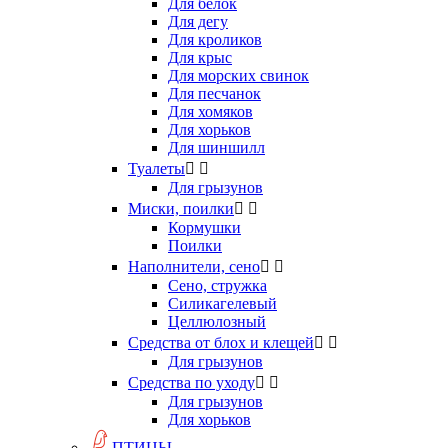
Для белок
Для дегу
Для кроликов
Для крыс
Для морских свинок
Для песчанок
Для хомяков
Для хорьков
Для шиншилл
Туалеты


Для грызунов
Миски, поилки


Кормушки
Поилки
Наполнители, сено


Сено, стружка
Силикагелевый
Целлюлозный
Средства от блох и клещей


Для грызунов
Средства по уходу


Для грызунов
Для хорьков
ПТИЦЫ