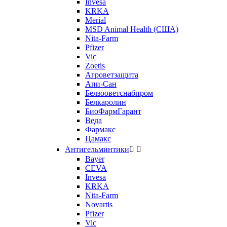
Invesa
KRKA
Merial
MSD Animal Health (США)
Nita-Farm
Pfizer
Vic
Zoetis
Агроветзащита
Апи-Сан
Белзооветснабпром
Белкаролин
БиоФармГарант
Веда
Фармакс
Цамакс
Антигельминтики


Bayer
CEVA
Invesa
KRKA
Nita-Farm
Novartis
Pfizer
Vic