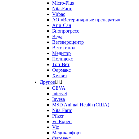
Micro-Plus
Nita-Farm
Virbac
АО «Ветеринарные препараты»
Апи-Сан
Биопрогресс
Веда
Ветзвероцентр
Ветокинол
Медитэр
Полидекс
Топ-Вет
Фармакс
Хелвет
Другое


CEVA
Intervet
Invesa
MSD Animal Health (США)
Nita-Farm
Pfizer
VetExpert
Vic
Медикалфорт
Фармакс