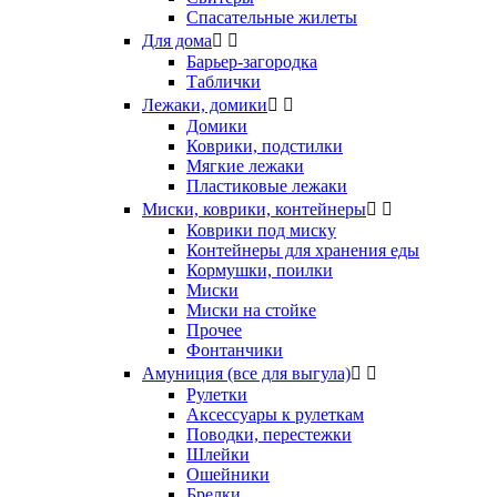
Спасательные жилеты
Для дома


Барьер-загородка
Таблички
Лежаки, домики


Домики
Коврики, подстилки
Мягкие лежаки
Пластиковые лежаки
Миски, коврики, контейнеры


Коврики под миску
Контейнеры для хранения еды
Кормушки, поилки
Миски
Миски на стойке
Прочее
Фонтанчики
Амуниция (все для выгула)


Рулетки
Аксессуары к рулеткам
Поводки, перестежки
Шлейки
Ошейники
Брелки