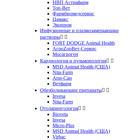
НВП Астрафарм
Топ-Вет
Фармбиомедсервис
Цамакс
Экопром
Инфузионные и плазмозамещающие
растворы


FORT DODGE Animal Health
АгроZooВет-Сервис
Мосагроген
Кардиология и пульмонология


MSD Animal Health (США)
Nita-Farm
Апи-Сан
Ветфарм
Обезболивающие препараты


Invesa
Nita-Farm
Отоларингология


Bioveta
Invesa
Micro-Plus
MSD Animal Health (США)
Virbac