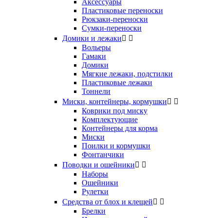
Аксессуары
Пластиковые переноски
Рюкзаки-переноски
Сумки-переноски
Домики и лежаки


Вольеры
Гамаки
Домики
Мягкие лежаки, подстилки
Пластиковые лежаки
Тоннели
Миски, контейнеры, кормушки


Коврики под миску
Комплектующие
Контейнеры для корма
Миски
Поилки и кормушки
Фонтанчики
Поводки и ошейники


Наборы
Ошейники
Рулетки
Средства от блох и клещей


Брелки