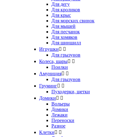
Для дегу
Для кроликов
Для крыс
Для морских свинок
Для мышей
Для песчанок
Для хомяков
Для шиншилл
Игрушки


Для грызунов
Колеса, шары


Поилки
Амуниция


Для грызунов
Груминг


Пуходерки, щетки
Домики


Вольеры
Домики
Лежаки
Переноски
Разное
Клетки

