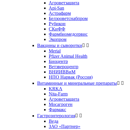
Агроветзащита
Api-San
Астрафарм
Белзооветснабпром
Рубикон
СКиФФ
Фармбиомедсервис
Экопром
Вакцины и сыворотки


Merial
Pfizer Animal Health
Биоцентр
Ветзвероцентр
ВНИИВВиМ
НПО Нарвак (Россия)
Витаминные и минеральные препараты


KRKA
Nita-Farm
Агроветзащита
Мосагроген
Фармакс
Гастроэнтерология


Веда
ЗАО «Партнер»