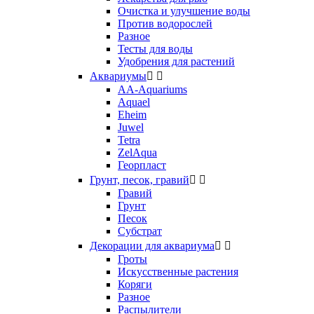
Очистка и улучшение воды
Против водорослей
Разное
Тесты для воды
Удобрения для растений
Аквариумы


AA-Aquariums
Aquael
Eheim
Juwel
Tetra
ZelAqua
Георпласт
Грунт, песок, гравий


Гравий
Грунт
Песок
Субстрат
Декорации для аквариума


Гроты
Искусственные растения
Коряги
Разное
Распылители