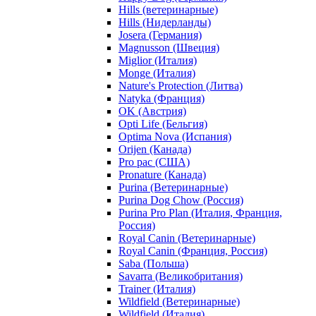
Hills (ветеринарные)
Hills (Нидерланды)
Josera (Германия)
Magnusson (Швеция)
Miglior (Италия)
Monge (Италия)
Nature's Protection (Литва)
Natyka (Франция)
OK (Австрия)
Opti Life (Бельгия)
Optima Nova (Испания)
Orijen (Канада)
Pro pac (США)
Pronature (Канада)
Purina (Ветеринарные)
Purina Dog Chow (Россия)
Purina Pro Plan (Италия, Франция,
Россия)
Royal Canin (Ветеринарные)
Royal Canin (Франция, Россия)
Saba (Польша)
Savarra (Великобритания)
Trainer (Италия)
Wildfield (Ветеринарные)
Wildfield (Италия)