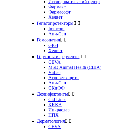
Исследовательский центр
Фармакс
Фармасофт
Хелвет
Гепатопротекторы


Immcont
Апи-Сан
Гомеопатия


GIGI
Хелвет
Гормоны и ферменты


CEVA
MSD Animal Health (США)
Virbac
Агроветзащита
Апи-Сан
СКиФФ
Дезинфектанты


Cid Lines
KRKA
Инкраслав
НПХ
Дерматология


CEVA