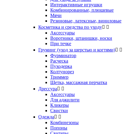
Интерактивные игрушки
Комбинированные, плюшевые
Мячи
Резиновые, латексные, виниловые
Косметика и средства по уходу


Аксессуары
Воротники, штанишки, носки
При течке
Груминг (уход за шерстью и когтями)


Фурминатор
Расческа
Пуходерка
Колтунорез
Триммер
Щетка, массажная перчатка
Дрессура


Аксессуары
Для аджилити
Кликеры
Свистки
Одежда


Комбинезоны
Попоны
Свитеры