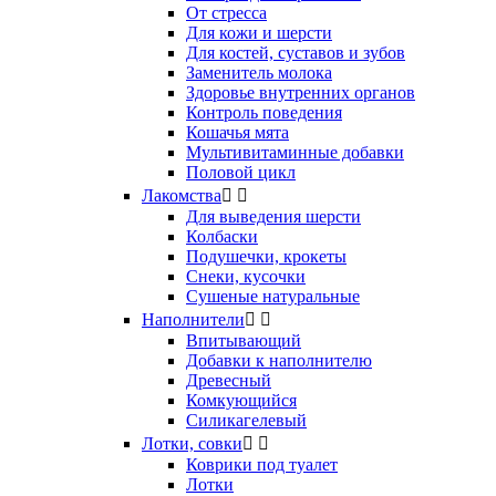
От стресса
Для кожи и шерсти
Для костей, суставов и зубов
Заменитель молока
Здоровье внутренних органов
Контроль поведения
Кошачья мята
Мультивитаминные добавки
Половой цикл
Лакомства


Для выведения шерсти
Колбаски
Подушечки, крокеты
Снеки, кусочки
Сушеные натуральные
Наполнители


Впитывающий
Добавки к наполнителю
Древесный
Комкующийся
Силикагелевый
Лотки, совки


Коврики под туалет
Лотки