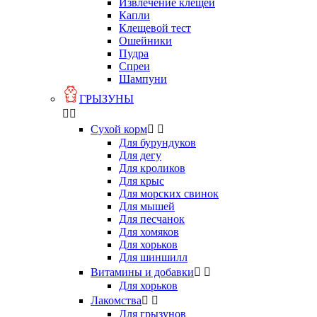
Извлечение клещей
Капли
Клещевой тест
Ошейники
Пудра
Спреи
Шампуни
ГРЫЗУНЫ


Сухой корм


Для бурундуков
Для дегу
Для кроликов
Для крыс
Для морских свинок
Для мышей
Для песчанок
Для хомяков
Для хорьков
Для шиншилл
Витамины и добавки


Для хорьков
Лакомства


Для грызунов