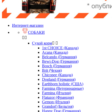
Интернет-магазин
СОБАКИ


Сухой корм


1st CHOICE (Канада)
Acana (Канада)
Belcando (Германия)
Bewi-Dog (Германия)
Bosch (Германия)
Brit (Чехия)
Chicopee (Канада)
Dogland (Германия)
Earthborn holistic (США)
Farmina (Ветеринарные)
Farmina (Италия)
Flatazor (Франция)
Gemon (Италия)
Grandorf (Бельгия)
Happy Dog (Германия)