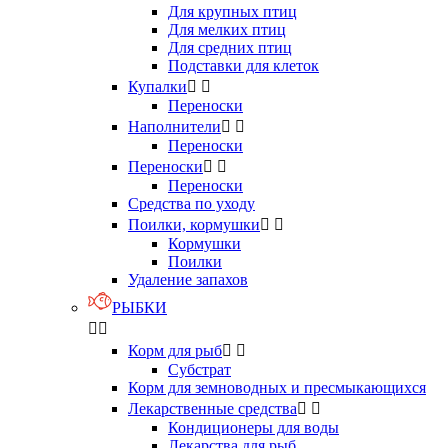
Для крупных птиц
Для мелких птиц
Для средних птиц
Подставки для клеток
Купалки


Переноски
Наполнители


Переноски
Переноски


Переноски
Средства по уходу
Поилки, кормушки


Кормушки
Поилки
Удаление запахов
РЫБКИ


Корм для рыб


Субстрат
Корм для земноводных и пресмыкающихся
Лекарственные средства


Кондиционеры для воды
Лекарства для рыб