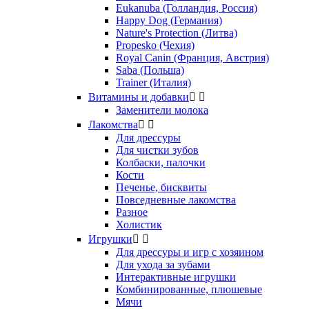
Eukanuba (Голландия, Россия)
Happy Dog (Германия)
Nature's Protection (Литва)
Propesko (Чехия)
Royal Canin (Франция, Австрия)
Saba (Польша)
Trainer (Италия)
Витамины и добавки


Заменители молока
Лакомства


Для дрессуры
Для чистки зубов
Колбаски, палочки
Кости
Печенье, бисквиты
Повседневные лакомства
Разное
Холистик
Игрушки


Для дрессуры и игр с хозяином
Для ухода за зубами
Интерактивные игрушки
Комбинированные, плюшевые
Мячи