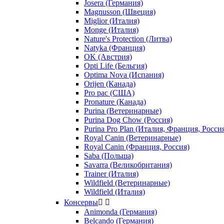
Josera (Германия)
Magnusson (Швеция)
Miglior (Италия)
Monge (Италия)
Nature's Protection (Литва)
Natyka (Франция)
OK (Австрия)
Opti Life (Бельгия)
Optima Nova (Испания)
Orijen (Канада)
Pro pac (США)
Pronature (Канада)
Purina (Ветеринарные)
Purina Dog Chow (Россия)
Purina Pro Plan (Италия, Франция, Росси
Royal Canin (Ветеринарные)
Royal Canin (Франция, Россия)
Saba (Польша)
Savarra (Великобритания)
Trainer (Италия)
Wildfield (Ветеринарные)
Wildfield (Италия)
Консервы


Animonda (Германия)
Belcando (Германия)