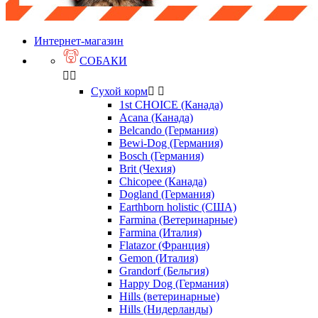
Интернет-магазин
СОБАКИ


Сухой корм


1st CHOICE (Канада)
Acana (Канада)
Belcando (Германия)
Bewi-Dog (Германия)
Bosch (Германия)
Brit (Чехия)
Chicopee (Канада)
Dogland (Германия)
Earthborn holistic (США)
Farmina (Ветеринарные)
Farmina (Италия)
Flatazor (Франция)
Gemon (Италия)
Grandorf (Бельгия)
Happy Dog (Германия)
Hills (ветеринарные)
Hills (Нидерланды)