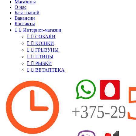
Магазины
О нас
База знаний
Вакансии
Контакты


Интернет-магазин


СОБАКИ


КОШКИ


ГРЫЗУНЫ


ПТИЦЫ


РЫБКИ


ВЕТАПТЕКА