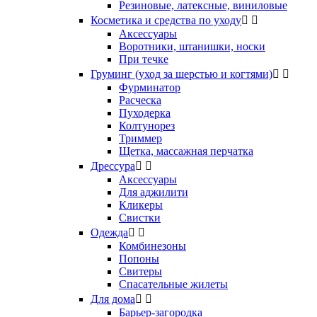
Резиновые, латексные, виниловые
Косметика и средства по уходу


Аксессуары
Воротники, штанишки, носки
При течке
Груминг (уход за шерстью и когтями)


Фурминатор
Расческа
Пуходерка
Колтунорез
Триммер
Щетка, массажная перчатка
Дрессура


Аксессуары
Для аджилити
Кликеры
Свистки
Одежда


Комбинезоны
Попоны
Свитеры
Спасательные жилеты
Для дома


Барьер-загородка