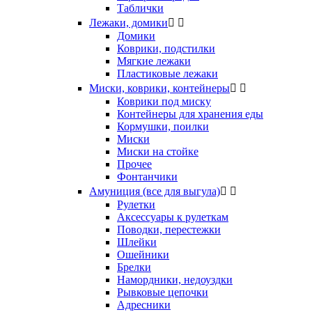
Таблички
Лежаки, домики


Домики
Коврики, подстилки
Мягкие лежаки
Пластиковые лежаки
Миски, коврики, контейнеры


Коврики под миску
Контейнеры для хранения еды
Кормушки, поилки
Миски
Миски на стойке
Прочее
Фонтанчики
Амуниция (все для выгула)


Рулетки
Аксессуары к рулеткам
Поводки, перестежки
Шлейки
Ошейники
Брелки
Намордники, недоуздки
Рывковые цепочки
Адресники